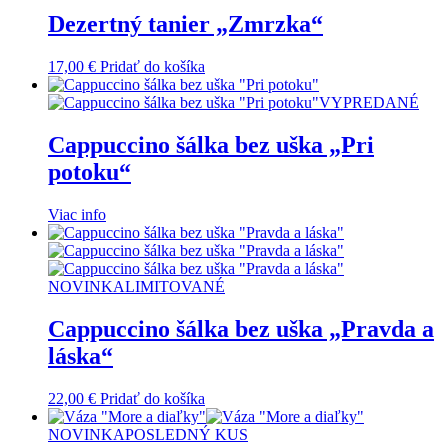
Dezertný tanier „Zmrzka“
17,00
€
Pridať do košíka
VYPREDANÉ
Cappuccino šálka bez uška „Pri
potoku“
Viac info
NOVINKA
LIMITOVANÉ
Cappuccino šálka bez uška „Pravda a
láska“
22,00
€
Pridať do košíka
NOVINKA
POSLEDNÝ KUS