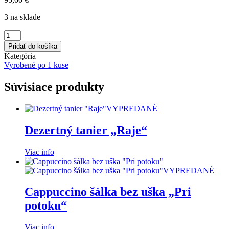
3 na sklade
množstvo
Kurz
Pridať do košíka
č.3:
Kategória
štvrtky
Vyrobené po 1 kuse
12.9.
a
Súvisiace produkty
26.9.
VYPREDANÉ
Dezertný tanier „Raje“
Viac info
VYPREDANÉ
Cappuccino šálka bez uška „Pri
potoku“
Viac info