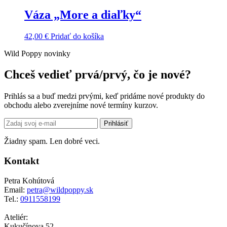
Váza „More a diaľky“
42,00
€
Pridať do košíka
Wild Poppy novinky
Chceš vedieť prvá/prvý, čo je nové?
Prihlás sa a buď medzi prvými, keď pridáme nové produkty do
obchodu alebo zverejníme nové termíny kurzov.
Email
Prihlásiť
address
Žiadny spam. Len dobré veci.
Kontakt
Petra Kohútová
Email:
petra@wildpoppy.sk
Tel.:
0911558199
Ateliér:
Kukučínova 52