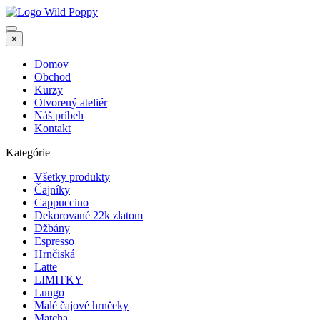
×
Domov
Obchod
Kurzy
Otvorený ateliér
Náš príbeh
Kontakt
Kategórie
Všetky produkty
Čajníky
Cappuccino
Dekorované 22k zlatom
Džbány
Espresso
Hrnčiská
Latte
LIMITKY
Lungo
Malé čajové hrnčeky
Matcha