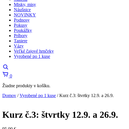
Misky, misy
Náušnice
NOVINKY
Podnosy
Pokusy
Poukážky
Príbory
Taniere
Vázy
Veľké čajové hrnčeky
Vyrobené po 1 kuse
Košík
0
Žiadne produkty v košíku.
Domov
/
Vyrobené po 1 kuse
/
Kurz č.3: štvrtky 12.9. a 26.9.
Kurz č.3: štvrtky 12.9. a 26.9.
95,00
€