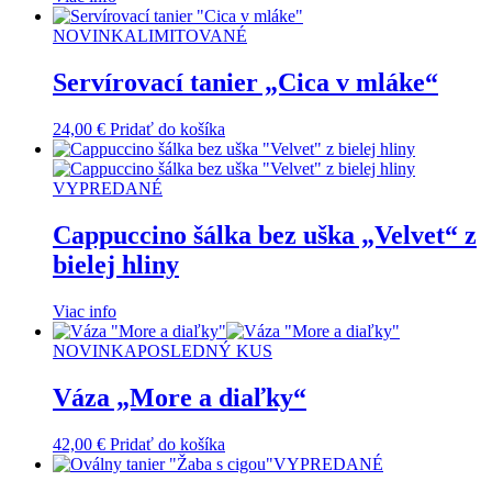
NOVINKA
LIMITOVANÉ
Servírovací tanier „Cica v mláke“
24,00
€
Pridať do košíka
VYPREDANÉ
Cappuccino šálka bez uška „Velvet“ z
bielej hliny
Viac info
NOVINKA
POSLEDNÝ KUS
Váza „More a diaľky“
42,00
€
Pridať do košíka
VYPREDANÉ