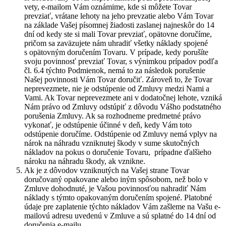
vety, e-mailom Vám oznámime, kde si môžete Tovar
prevziať, vrátane lehoty na jeho prevzatie alebo Vám Tovar
na základe Vašej písomnej žiadosti zaslanej najneskôr do 14
dní od kedy ste si mali Tovar prevziať, opätovne doručíme,
pričom sa zaväzujete nám uhradiť všetky náklady spojené
s opätovným doručením Tovaru. V prípade, kedy porušíte
svoju povinnosť prevziať Tovar, s výnimkou prípadov podľa
čl. 6.4 týchto Podmienok, nemá to za následok porušenie
Našej povinnosti Vám Tovar doručiť. Zároveň to, že Tovar
neprevezmete, nie je odstúpenie od Zmluvy medzi Nami a
Vami. Ak Tovar neprevezmete ani v dodatočnej lehote, vzniká
Nám právo od Zmluvy odstúpiť z dôvodu Vášho podstatného
porušenia Zmluvy. Ak sa rozhodneme predmetné právo
vykonať, je odstúpenie účinné v deň, kedy Vám toto
odstúpenie doručíme. Odstúpenie od Zmluvy nemá vplyv na
nárok na náhradu vzniknutej škody v sume skutočných
nákladov na pokus o doručenie Tovaru, prípadne ďalšieho
nároku na náhradu škody, ak vznikne.
Ak je z dôvodov vzniknutých na Vašej strane Tovar
doručovaný opakovane alebo iným spôsobom, než bolo v
Zmluve dohodnuté, je Vašou povinnosťou nahradiť Nám
náklady s týmto opakovaným doručením spojené. Platobné
údaje pre zaplatenie týchto nákladov Vám zašleme na Vašu e-
mailovú adresu uvedenú v Zmluve a sú splatné do 14 dní od
doručenia e-mailu.