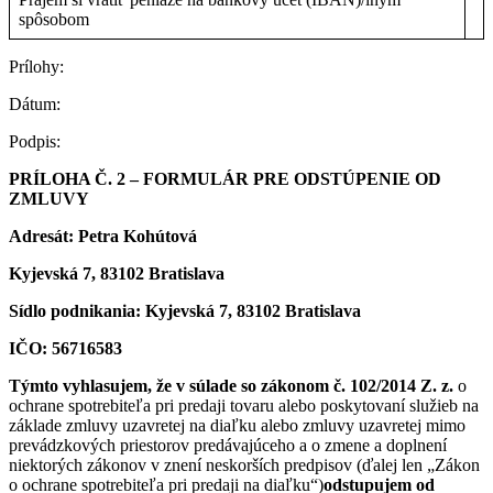
spôsobom
Prílohy:
Dátum:
Podpis:
PRÍLOHA Č. 2 – FORMULÁR PRE ODSTÚPENIE OD
ZMLUVY
Adresát: Petra Kohútová
Kyjevská 7, 83102 Bratislava
Sídlo podnikania: Kyjevská 7, 83102 Bratislava
IČO: 56716583
Týmto vyhlasujem, že v súlade so zákonom č. 102/2014 Z. z.
o
ochrane spotrebiteľa pri predaji tovaru alebo poskytovaní služieb na
základe zmluvy uzavretej na diaľku alebo zmluvy uzavretej mimo
prevádzkových priestorov predávajúceho a o zmene a doplnení
niektorých zákonov v znení neskorších predpisov (ďalej len „Zákon
o ochrane spotrebiteľa pri predaji na diaľku“)
odstupujem od