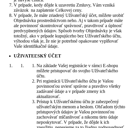
V prípade, kedy dôjde k uzavretiu Zmluvy, Vám vzniká
záväzok na zaplatenie Celkovej ceny.
V prípade, že máte zriadený Užívateľský účet, môžete urobiť
Objednávku prostredníctvom neho. Aj v takom prípade máte
ale povinnosť skontrolovať správnosť, pravdivosť a úplnosť
predvyplnených údajov. Spôsob tvorby Objednávky je však
totožný, ako v prípade kupujúceho bez Užívateľského účtu,
výhodou však je, že nie je potrebné opakovane vyplňovať
Vaše identifikačné údaje.
UŽIVATEĽSKÝ ÚČET
Na základe Vašej registrácie v rámci E-shopu
môžete pristupovať do svojho Užívateľského
účtu.
Pri registrácii Užívateľského účtu je Vašou
povinnosťou uviesť správne a pravdivo všetky
zadávané údaje a v prípade zmeny ich
aktualizovať.
Prístup k Užívateľskému účtu je zabezpečený
užívateľským menom a heslom. Ohľadom týchto
prístupových údajov je Vašou povinnosťou
zachovávať mlčanlivosť a nikomu tieto údaje
neposkytovať. V prípade, že dôjde k ich
zneužitiu, nenesieme za to žiadnu zodpovednosť.