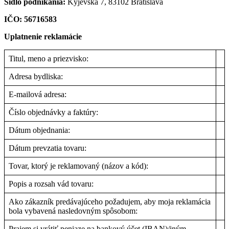
Sídlo podnikania:
Kyjevská 7, 83102 Bratislava
IČO: 56716583
Uplatnenie reklamácie
Titul, meno a priezvisko:
Adresa bydliska:
E-mailová adresa:
Číslo objednávky a faktúry:
Dátum objednania:
Dátum prevzatia tovaru:
Tovar, ktorý je reklamovaný (názov a kód):
Popis a rozsah vád tovaru:
Ako zákazník predávajúceho požadujem, aby moja reklamácia
bola vybavená nasledovným spôsobom:
Prajem si vrátiť peniaze na bankový účet (IBAN)/iným