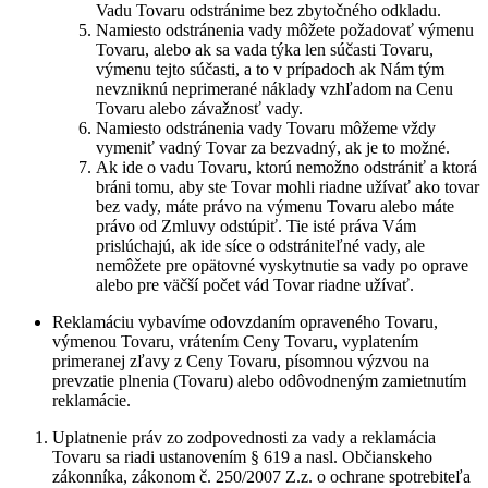
Vadu Tovaru odstránime bez zbytočného odkladu.
Namiesto odstránenia vady môžete požadovať výmenu
Tovaru, alebo ak sa vada týka len súčasti Tovaru,
výmenu tejto súčasti, a to v prípadoch ak Nám tým
nevzniknú neprimerané náklady vzhľadom na Cenu
Tovaru alebo závažnosť vady.
Namiesto odstránenia vady Tovaru môžeme vždy
vymeniť vadný Tovar za bezvadný, ak je to možné.
Ak ide o vadu Tovaru, ktorú nemožno odstrániť a ktorá
bráni tomu, aby ste Tovar mohli riadne užívať ako tovar
bez vady, máte právo na výmenu Tovaru alebo máte
právo od Zmluvy odstúpiť. Tie isté práva Vám
prislúchajú, ak ide síce o odstrániteľné vady, ale
nemôžete pre opätovné vyskytnutie sa vady po oprave
alebo pre väčší počet vád Tovar riadne užívať.
Reklamáciu vybavíme odovzdaním opraveného Tovaru,
výmenou Tovaru, vrátením Ceny Tovaru, vyplatením
primeranej zľavy z Ceny Tovaru, písomnou výzvou na
prevzatie plnenia (Tovaru) alebo odôvodneným zamietnutím
reklamácie.
Uplatnenie práv zo zodpovednosti za vady a reklamácia
Tovaru sa riadi ustanovením § 619 a nasl. Občianskeho
zákonníka, zákonom č. 250/2007 Z.z. o ochrane spotrebiteľa