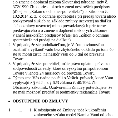
a o zmene a doplnení zákona Slovenskej národnej rady č.
372/1990 Zb. o priestupkoch v znení neskorších predpisov
(ďalej len „Zákon o ochrane spotrebiteľa“), a zákonom č.
102/2014 Z. z. o ochrane spotrebiteľa pri predaji tovaru alebo
poskytovaní služieb na základe zmluvy uzavretej na diaľku
alebo zmluvy uzavretej mimo prevádzkových priestorov
predávajúceho a o zmene a doplnení niektorých zákonov
v znení neskorších predpisov (ďalej len „Zákon o ochrane
spotrebiteľa pri predaji na diaľku“).
V prípade, že ste podnikateľom, je Vašou povinnosťou
oznámiť a vytknúť vadu bez zbytočného odkladu po tom, čo
ste ju mohli zistiť, najneskôr však do 3 dní od prevzatia
Tovaru.
V prípade, že ste spotrebiteľ, máte právo uplatniť práva zo
zodpovednosti za vady, ktoré sa vyskytnú pri spotrebnom
Tovare v lehote 24 mesiacov od prevzatia Tovaru.
Týmto sme Vás riadne poučili o Vašich právach, ktoré Vám
vyplývajú z § 622 a z § 623 zákona č. 40/1964 Zb.
Občiansky zákonník. Uzatvorením Zmluvy potvrdzujete, že
ste mali možnosť prečítať si podmienky reklamácie Tovaru.
ODSTÚPENIE OD ZMLUVY
K odstúpeniu od Zmluvy, teda k ukončeniu
zmluvného vzťahu medzi Nami a Vami od jeho