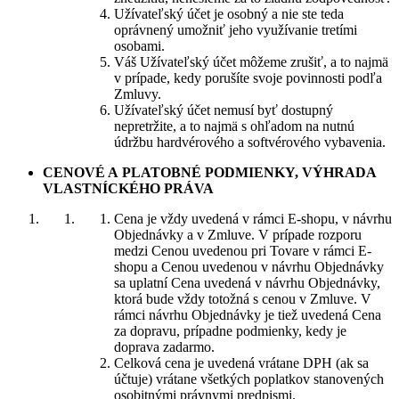
Užívateľský účet je osobný a nie ste teda
oprávnený umožniť jeho využívanie tretími
osobami.
Váš Užívateľský účet môžeme zrušiť, a to najmä
v prípade, kedy porušíte svoje povinnosti podľa
Zmluvy.
Užívateľský účet nemusí byť dostupný
nepretržite, a to najmä s ohľadom na nutnú
údržbu hardvérového a softvérového vybavenia.
CENOVÉ A PLATOBNÉ PODMIENKY, VÝHRADA
VLASTNÍCKÉHO PRÁVA
Cena je vždy uvedená v rámci E-shopu, v návrhu
Objednávky a v Zmluve. V prípade rozporu
medzi Cenou uvedenou pri Tovare v rámci E-
shopu a Cenou uvedenou v návrhu Objednávky
sa uplatní Cena uvedená v návrhu Objednávky,
ktorá bude vždy totožná s cenou v Zmluve. V
rámci návrhu Objednávky je tiež uvedená Cena
za dopravu, prípadne podmienky, kedy je
doprava zadarmo.
Celková cena je uvedená vrátane DPH (ak sa
účtuje) vrátane všetkých poplatkov stanovených
osobitnými právnymi predpismi.