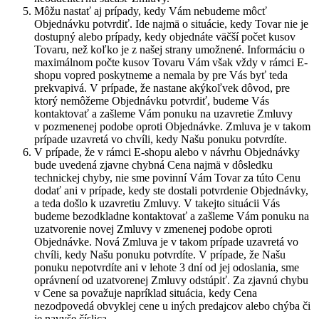
Môžu nastať aj prípady, kedy Vám nebudeme môcť
Objednávku potvrdiť. Ide najmä o situácie, kedy Tovar nie je
dostupný alebo prípady, kedy objednáte väčší počet kusov
Tovaru, než koľko je z našej strany umožnené. Informáciu o
maximálnom počte kusov Tovaru Vám však vždy v rámci E-
shopu vopred poskytneme a nemala by pre Vás byť teda
prekvapivá. V prípade, že nastane akýkoľvek dôvod, pre
ktorý nemôžeme Objednávku potvrdiť, budeme Vás
kontaktovať a zašleme Vám ponuku na uzavretie Zmluvy
v pozmenenej podobe oproti Objednávke. Zmluva je v takom
prípade uzavretá vo chvíli, kedy Našu ponuku potvrdíte.
V prípade, že v rámci E-shopu alebo v návrhu Objednávky
bude uvedená zjavne chybná Cena najmä v dôsledku
technickej chyby, nie sme povinní Vám Tovar za túto Cenu
dodať ani v prípade, kedy ste dostali potvrdenie Objednávky,
a teda došlo k uzavretiu Zmluvy. V takejto situácii Vás
budeme bezodkladne kontaktovať a zašleme Vám ponuku na
uzatvorenie novej Zmluvy v zmenenej podobe oproti
Objednávke. Nová Zmluva je v takom prípade uzavretá vo
chvíli, kedy Našu ponuku potvrdíte. V prípade, že Našu
ponuku nepotvrdíte ani v lehote 3 dní od jej odoslania, sme
oprávnení od uzatvorenej Zmluvy odstúpiť. Za zjavnú chybu
v Cene sa považuje napríklad situácia, kedy Cena
nezodpovedá obvyklej cene u iných predajcov alebo chýba či
je navyše číslica.