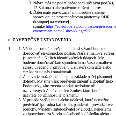
Návrh môžete podať spôsobom určeným podľa §
12 Zákona o alternatívnom riešení sporov.
Ďalej máte právo začať mimosúdne riešenie
sporov online prostredníctvom platformy ODR
dostupnej na webovej
stránke
https://ec.europa.eu/commission/presscorn
event=main.home2.show&lng=SK
.
ZÁVEREČNÉ USTANOVENIA
Všetku písomnú korešpondenciu si s Vami budeme
doručovať elektronickou poštou. Naša e-mailová adresa
je uvedená u Našich identifikačných údajoch. My
budeme doručovať korešpondenciu na Vašu e-mailovú
adresu uvedenú v Zmluve, v Užívateľskom účte alebo
cez ktorú ste nás kontaktovali.
Zmluvu je možné meniť len na základe našej písomnej
dohody. My sme však oprávnení zmeniť a doplniť tieto
Podmienky, táto zmena sa však nedotkne už
uzatvorených Zmlúv, ale len Zmlúv, ktoré budú
uzavreté po účinnosti tejto zmeny.
V prípade vyššej moci alebo udalostí, ktoré nemožno
predvídať (prírodná katastrofa, pandémia, prevádzkové
poruchy, výpadky subdodávateľov a pod.), nenesieme
zodpovednosť za škodu spôsobenú v dôsledku alebo