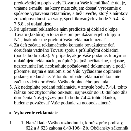
predovšetkým popis vady Tovaru a Vaše identifikačné údaje,
vrátane e-mailu, na ktorý mate záujem dostať vyrozumie o
spôsobe vybavenia reklamácie, a tiež uveďte, ktorý z nárokov
zo zodpovednosti za vady, špecifikovaných v bode 7.5.4. až
7.5.8., si uplatňujete.
Pri uplatnení reklamácie nám predložte aj doklad o kúpe
Tovaru (faktúru), a to za účelom preukázania jeho kúpy u
Nás, inak nie sme povinní Vašu reklamáciu uznať.
Za deň začatia reklamačného konania považujeme deň
doručenia vadného Tovaru spolu s príslušnými dokladmi
(podľa bodu 7.4.3). V prípade, ak je Vaše podanie, ktorým si
uplatňujete reklamáciu, neúplné (najmä nečitateľné, nejasné,
nezrozumiteľné, neobsahuje požadované dokumenty a pod.),
písomne, najmä e-mailom si od Vás vyžiadame doplnenie
podanej reklamácie. V tomto prípade reklamačné konanie
začína v deň doručenia Vášho doplneného podania.
Ak nedoplníte podanú reklamáciu v zmysle bodu 7.4.4. tohto
článku bez zbytočného odkladu, najneskôr do 10 dní odo dňa
doručenia Našej výzvy podľa bodu 7.4.4. tohto článku,
budeme považovať Vaše podanie za neopodstatnené.
Vybavenie reklamácie
Na základe Vášho rozhodnutia, ktoré z práv podľa §
622 a § 623 zákona č.40/1964 Zb. Občiansky zákonník