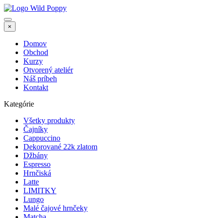
×
Domov
Obchod
Kurzy
Otvorený ateliér
Náš príbeh
Kontakt
Kategórie
Všetky produkty
Čajníky
Cappuccino
Dekorované 22k zlatom
Džbány
Espresso
Hrnčiská
Latte
LIMITKY
Lungo
Malé čajové hrnčeky
Matcha