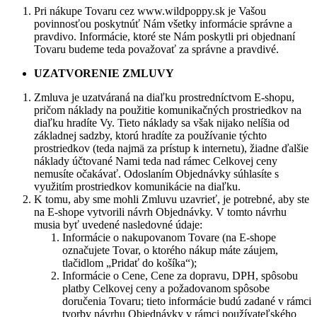
Pri nákupe Tovaru cez www.wildpoppy.sk je Vašou
povinnosťou poskytnúť Nám všetky informácie správne a
pravdivo. Informácie, ktoré ste Nám poskytli pri objednaní
Tovaru budeme teda považovať za správne a pravdivé.
UZATVORENIE ZMLUVY
Zmluva je uzatváraná na diaľku prostredníctvom E-shopu,
pričom náklady na použitie komunikačných prostriedkov na
diaľku hradíte Vy. Tieto náklady sa však nijako nelíšia od
základnej sadzby, ktorú hradíte za používanie týchto
prostriedkov (teda najmä za prístup k internetu), žiadne ďalšie
náklady účtované Nami teda nad rámec Celkovej ceny
nemusíte očakávať. Odoslaním Objednávky súhlasíte s
využitím prostriedkov komunikácie na diaľku.
K tomu, aby sme mohli Zmluvu uzavrieť, je potrebné, aby ste
na E-shope vytvorili návrh Objednávky. V tomto návrhu
musia byť uvedené nasledovné údaje:
Informácie o nakupovanom Tovare (na E-shope
označujete Tovar, o ktorého nákup máte záujem,
tlačidlom „Pridať do košíka“);
Informácie o Cene, Cene za dopravu, DPH, spôsobu
platby Celkovej ceny a požadovanom spôsobe
doručenia Tovaru; tieto informácie budú zadané v rámci
tvorby návrhu Objednávky v rámci používateľského