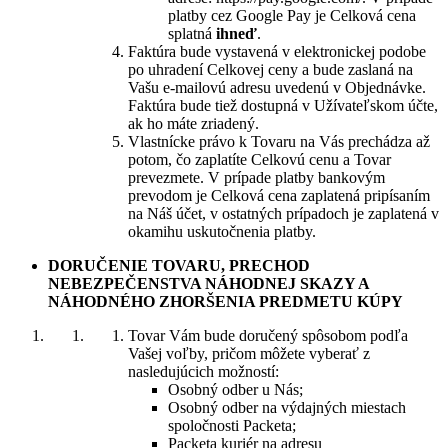
platby cez Google Pay je Celková cena
splatná
ihneď
.
Faktúra bude vystavená v elektronickej podobe
po uhradení Celkovej ceny a bude zaslaná na
Vašu e-mailovú adresu uvedenú v Objednávke.
Faktúra bude tiež dostupná v Užívateľskom účte,
ak ho máte zriadený.
Vlastnícke právo k Tovaru na Vás prechádza až
potom, čo zaplatíte Celkovú cenu a Tovar
prevezmete. V prípade platby bankovým
prevodom je Celková cena zaplatená pripísaním
na Náš účet, v ostatných prípadoch je zaplatená v
okamihu uskutočnenia platby.
DORUČENIE TOVARU, PRECHOD
NEBEZPEČENSTVA NÁHODNEJ SKAZY A
NÁHODNÉHO ZHORŠENIA PREDMETU KÚPY
Tovar Vám bude doručený spôsobom podľa
Vašej voľby, pričom môžete vyberať z
nasledujúcich možností:
Osobný odber u Nás;
Osobný odber na výdajných miestach
spoločnosti Packeta;
Packeta kuriér na adresu