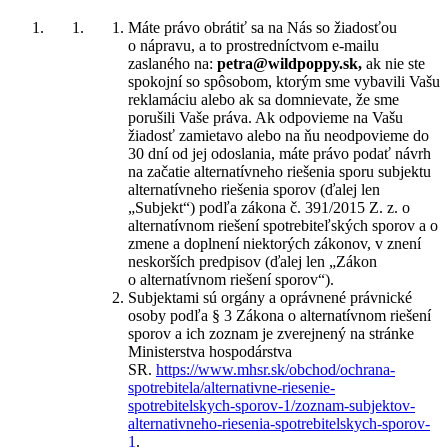
Máte právo obrátiť sa na Nás so žiadosťou
o nápravu, a to prostredníctvom e-mailu
zaslaného na:
petra@wildpoppy.sk,
ak nie ste
spokojní so spôsobom, ktorým sme vybavili Vašu
reklamáciu alebo ak sa domnievate, že sme
porušili Vaše práva. Ak odpovieme na Vašu
žiadosť zamietavo alebo na ňu neodpovieme do
30 dní od jej odoslania, máte právo podať návrh
na začatie alternatívneho riešenia sporu subjektu
alternatívneho riešenia sporov (ďalej len
„Subjekt“) podľa zákona č. 391/2015 Z. z. o
alternatívnom riešení spotrebiteľských sporov a o
zmene a doplnení niektorých zákonov, v znení
neskorších predpisov (ďalej len „Zákon
o alternatívnom riešení sporov“).
Subjektami sú orgány a oprávnené právnické
osoby podľa § 3 Zákona o alternatívnom riešení
sporov a ich zoznam je zverejnený na stránke
Ministerstva hospodárstva
SR.
https://www.mhsr.sk/obchod/ochrana-
spotrebitela/alternativne-riesenie-
spotrebitelskych-sporov-1/zoznam-subjektov-
alternativneho-riesenia-spotrebitelskych-sporov-
1
.