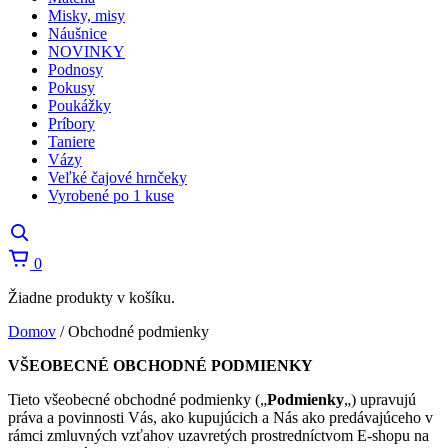
Misky, misy
Náušnice
NOVINKY
Podnosy
Pokusy
Poukážky
Príbory
Taniere
Vázy
Veľké čajové hrnčeky
Vyrobené po 1 kuse
Košík
0
Žiadne produkty v košíku.
Domov
/
Obchodné podmienky
VŠEOBECNÉ OBCHODNÉ PODMIENKY
Tieto všeobecné obchodné podmienky („
Podmienky
„) upravujú
práva a povinnosti Vás, ako kupujúcich a Nás ako predávajúceho v
rámci zmluvných vzťahov uzavretých prostredníctvom E-shopu na