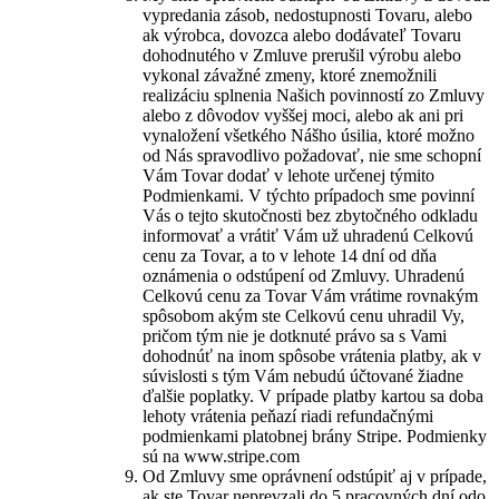
vypredania zásob, nedostupnosti Tovaru, alebo
ak výrobca, dovozca alebo dodávateľ Tovaru
dohodnutého v Zmluve prerušil výrobu alebo
vykonal závažné zmeny, ktoré znemožnili
realizáciu splnenia Našich povinností zo Zmluvy
alebo z dôvodov vyššej moci, alebo ak ani pri
vynaložení všetkého Nášho úsilia, ktoré možno
od Nás spravodlivo požadovať, nie sme schopní
Vám Tovar dodať v lehote určenej týmito
Podmienkami. V týchto prípadoch sme povinní
Vás o tejto skutočnosti bez zbytočného odkladu
informovať a vrátiť Vám už uhradenú Celkovú
cenu za Tovar, a to v lehote 14 dní od dňa
oznámenia o odstúpení od Zmluvy. Uhradenú
Celkovú cenu za Tovar Vám vrátime rovnakým
spôsobom akým ste Celkovú cenu uhradil Vy,
pričom tým nie je dotknuté právo sa s Vami
dohodnúť na inom spôsobe vrátenia platby, ak v
súvislosti s tým Vám nebudú účtované žiadne
ďalšie poplatky. V prípade platby kartou sa doba
lehoty vrátenia peňazí riadi refundačnými
podmienkami platobnej brány Stripe. Podmienky
sú na www.stripe.com
Od Zmluvy sme oprávnení odstúpiť aj v prípade,
ak ste Tovar neprevzali do 5 pracovných dní odo