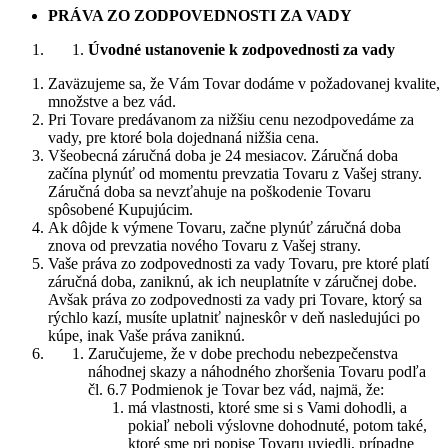
PRÁVA ZO ZODPOVEDNOSTI ZA VADY
Úvodné ustanovenie k zodpovednosti za vady
Zaväzujeme sa, že Vám Tovar dodáme v požadovanej kvalite,
množstve a bez vád.
Pri Tovare predávanom za nižšiu cenu nezodpovedáme za
vady, pre ktoré bola dojednaná nižšia cena.
Všeobecná záručná doba je 24 mesiacov. Záručná doba
začína plynúť od momentu prevzatia Tovaru z Vašej strany.
Záručná doba sa nevzťahuje na poškodenie Tovaru
spôsobené Kupujúcim.
Ak dôjde k výmene Tovaru, začne plynúť záručná doba
znova od prevzatia nového Tovaru z Vašej strany.
Vaše práva zo zodpovednosti za vady Tovaru, pre ktoré platí
záručná doba, zaniknú, ak ich neuplatníte v záručnej dobe.
Avšak práva zo zodpovednosti za vady pri Tovare, ktorý sa
rýchlo kazí, musíte uplatniť najneskôr v deň nasledujúci po
kúpe, inak Vaše práva zaniknú.
Zaručujeme, že v dobe prechodu nebezpečenstva
náhodnej skazy a náhodného zhoršenia Tovaru podľa
čl. 6.7 Podmienok je Tovar bez vád, najmä, že:
má vlastnosti, ktoré sme si s Vami dohodli, a
pokiaľ neboli výslovne dohodnuté, potom také,
ktoré sme pri popise Tovaru uviedli, prípadne