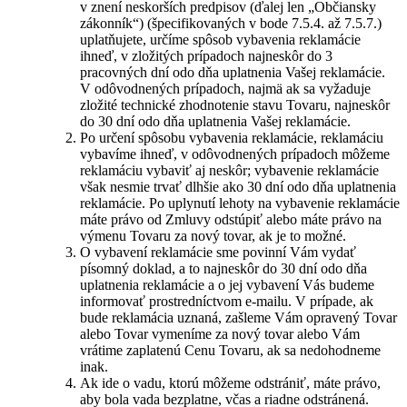
v znení neskorších predpisov (ďalej len „Občiansky
zákonník“) (špecifikovaných v bode 7.5.4. až 7.5.7.)
uplatňujete, určíme spôsob vybavenia reklamácie
ihneď, v zložitých prípadoch najneskôr do 3
pracovných dní odo dňa uplatnenia Vašej reklamácie.
V odôvodnených prípadoch, najmä ak sa vyžaduje
zložité technické zhodnotenie stavu Tovaru, najneskôr
do 30 dní odo dňa uplatnenia Vašej reklamácie.
Po určení spôsobu vybavenia reklamácie, reklamáciu
vybavíme ihneď, v odôvodnených prípadoch môžeme
reklamáciu vybaviť aj neskôr; vybavenie reklamácie
však nesmie trvať dlhšie ako 30 dní odo dňa uplatnenia
reklamácie. Po uplynutí lehoty na vybavenie reklamácie
máte právo od Zmluvy odstúpiť alebo máte právo na
výmenu Tovaru za nový tovar, ak je to možné.
O vybavení reklamácie sme povinní Vám vydať
písomný doklad, a to najneskôr do 30 dní odo dňa
uplatnenia reklamácie a o jej vybavení Vás budeme
informovať prostredníctvom e-mailu. V prípade, ak
bude reklamácia uznaná, zašleme Vám opravený Tovar
alebo Tovar vymeníme za nový tovar alebo Vám
vrátime zaplatenú Cenu Tovaru, ak sa nedohodneme
inak.
Ak ide o vadu, ktorú môžeme odstrániť, máte právo,
aby bola vada bezplatne, včas a riadne odstránená.