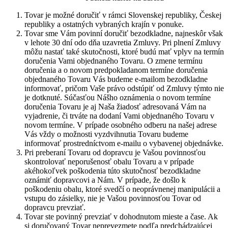
Tovar je možné doručiť v rámci Slovenskej republiky, Českej
republiky a ostatných vybraných krajín v ponuke.
Tovar sme Vám povinní doručiť bezodkladne, najneskôr však
v lehote 30 dní odo dňa uzavretia Zmluvy. Pri plnení Zmluvy
môžu nastať také skutočnosti, ktoré budú mať vplyv na termín
doručenia Vami objednaného Tovaru. O zmene termínu
doručenia a o novom predpokladanom termíne doručenia
objednaného Tovaru Vás budeme e-mailom bezodkladne
informovať, pričom Vaše právo odstúpiť od Zmluvy týmto nie
je dotknuté. Súčasťou Nášho oznámenia o novom termíne
doručenia Tovaru je aj Naša žiadosť adresovaná Vám na
vyjadrenie, či trváte na dodaní Vami objednaného Tovaru v
novom termíne. V prípade osobného odberu na našej adrese
Vás vždy o možnosti vyzdvihnutia Tovaru budeme
informovať prostredníctvom e-mailu o vybavenej objednávke.
Pri preberaní Tovaru od dopravcu je Vašou povinnosťou
skontrolovať neporušenosť obalu Tovaru a v prípade
akéhokoľvek poškodenia túto skutočnosť bezodkladne
oznámiť dopravcovi a Nám. V prípade, že došlo k
poškodeniu obalu, ktoré svedčí o neoprávnenej manipulácii a
vstupu do zásielky, nie je Vašou povinnosťou Tovar od
dopravcu prevziať.
Tovar ste povinný prevziať v dohodnutom mieste a čase. Ak
si doručovaný Tovar neprevezmete podľa predchádzajúcej