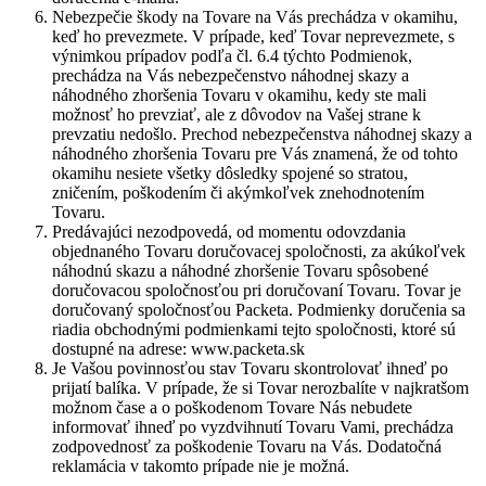
Nebezpečie škody na Tovare na Vás prechádza v okamihu,
keď ho prevezmete. V prípade, keď Tovar neprevezmete, s
výnimkou prípadov podľa čl. 6.4 týchto Podmienok,
prechádza na Vás nebezpečenstvo náhodnej skazy a
náhodného zhoršenia Tovaru v okamihu, kedy ste mali
možnosť ho prevziať, ale z dôvodov na Vašej strane k
prevzatiu nedošlo. Prechod nebezpečenstva náhodnej skazy a
náhodného zhoršenia Tovaru pre Vás znamená, že od tohto
okamihu nesiete všetky dôsledky spojené so stratou,
zničením, poškodením či akýmkoľvek znehodnotením
Tovaru.
Predávajúci nezodpovedá, od momentu odovzdania
objednaného Tovaru doručovacej spoločnosti, za akúkoľvek
náhodnú skazu a náhodné zhoršenie Tovaru spôsobené
doručovacou spoločnosťou pri doručovaní Tovaru. Tovar je
doručovaný spoločnosťou Packeta. Podmienky doručenia sa
riadia obchodnými podmienkami tejto spoločnosti, ktoré sú
dostupné na adrese: www.packeta.sk
Je Vašou povinnosťou stav Tovaru skontrolovať ihneď po
prijatí balíka. V prípade, že si Tovar nerozbalíte v najkratšom
možnom čase a o poškodenom Tovare Nás nebudete
informovať ihneď po vyzdvihnutí Tovaru Vami, prechádza
zodpovednosť za poškodenie Tovaru na Vás. Dodatočná
reklamácia v takomto prípade nie je možná.