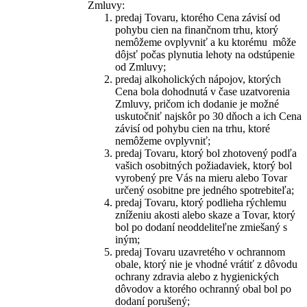
Zmluvy:
predaj Tovaru, ktorého Cena závisí od
pohybu cien na finančnom trhu, ktorý
nemôžeme ovplyvniť a ku ktorému môže
dôjsť počas plynutia lehoty na odstúpenie
od Zmluvy;
predaj alkoholických nápojov, ktorých
Cena bola dohodnutá v čase uzatvorenia
Zmluvy, pričom ich dodanie je možné
uskutočniť najskôr po 30 dňoch a ich Cena
závisí od pohybu cien na trhu, ktoré
nemôžeme ovplyvniť;
predaj Tovaru, ktorý bol zhotovený podľa
vašich osobitných požiadaviek, ktorý bol
vyrobený pre Vás na mieru alebo Tovar
určený osobitne pre jedného spotrebiteľa;
predaj Tovaru, ktorý podlieha rýchlemu
zníženiu akosti alebo skaze a Tovar, ktorý
bol po dodaní neoddeliteľne zmiešaný s
iným;
predaj Tovaru uzavretého v ochrannom
obale, ktorý nie je vhodné vrátiť z dôvodu
ochrany zdravia alebo z hygienických
dôvodov a ktorého ochranný obal bol po
dodaní porušený;