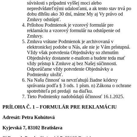
súvislosti s prípadmi vyššej moci alebo
nepredvídateľnými udalosťami, a ak tento stav trvá po
dobu dlhšiu ako 30 dní, máme My aj Vy právo od
Zmluvy odstúpiť.
Prílohou Podmienok je vzorový formulár pre
reklamáciu a vzorový formulár na odstúpenie od
Zmluvy.
Zmluva vrátane Podmienok je archivovaná v
elektronickej podobe u Nás, ale nie je Vám prístupná.
Vždy však potvrdenia Objednávky so zhrnutím
Objednávky dostanete e-mailom a budete teda mať
vždy prístup k Zmluve aj bez Našej súčinnosti.
Odporúčame vždy potvrdenie Objednávky a
Podmienky uložiť.
Na Našu činnosť sa nevzťahujú žiadne kódexy
správania podľa § 3 ods. 1 písm. n) Zákona o ochrane
spotrebiteľa pri predaji na diaľku.
Tieto Podmienky nadobúdajú účinnosť 16.1.2025.
PRÍLOHA Č. 1 – FORMULÁR PRE REKLAMÁCIU
Adresát: Petra Kohútová
Kyjevská 7, 83102 Bratislava