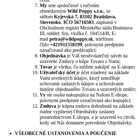
My
sme spoločnosť s ručením
obmedzeným
Wild Poppy s.r.o.
, so
sídlom
Kyjevská 7, 83102 Bratislava,
Slovensko
,
IČO 56716583
, zapísaná v
Obchodnom registri Mestského súdu Bratislava
III, oddiel: Sro, vložka č. 184514/B, E-
mail
petra@wildpoppy.sk
, telefónne
číslo
+421911558199
, právnymi predpismi
označovaná ako predávajúci;
Objednávka
je Váš neodvolateľný návrh na
uzavretie Zmluvy o kúpe Tovaru s Nami;
Tovar
je všetko, čo môžete nakúpiť na E-shope
;
Užívateľský účet
je účet zriadený na základe
Vami uvedených údajov, ktorý umožňuje
uchovanie zadaných údajov a uchovávanie
histórie objednaného Tovaru a uzavretých zmlúv;
Vy
ste osoba nakupujúca na Našom E-shope,
právnymi predpismi označovaná ako kupujúci;
Zmluva
je kúpna zmluva dohodnutá na základe
riadne vyplnenej Objednávky zaslanej
prostredníctvom E-shopu, a je uzavretá vo chvíli,
kedy od Nás dostanete potvrdenie Objednávky.
VŠEOBECNÉ USTANOVENIA A POUČENIE