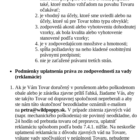
také, ktoré možno vzhľadom na povahu Tovaru
očakávať;
je vhodný na účely, ktoré sme uviedli alebo na
účely, ktoré sú pre Tovar tohto typu obvyklé;
zodpovedá akosti alebo vyhotoveniu dohodnutej
vzorky, ak bola kvalita alebo vyhotovenie
stanovené podľa vzorky;
je v zodpovedajúcom množstve a hmotnosti;
spĺňa požiadavky na neho kladené osobitnými
právnymi predpismi;
nie je zaťažené právami tretích strán.
Podmienky uplatnenia práva zo zodpovednosti za vady
(reklamácie)
Ak je Vám Tovar doručený v porušenom alebo poškodenom
obale alebo je zásielka zjavne príliš ľahká, žiadame Vás, aby
ste takýto Tovar od dopravnej spoločnosti nepreberali a aby
ste nám túto skutočnosť bezodkladne oznámili e-mailom
na
petra@wildpoppy.sk.
V prípade zistenia zjavných vád
(napr. mechanického poškodenia) ste povinný neodkladne, do
24 hodín od prebratia tovaru od prepravcu, uplatniť
reklamáciu spôsobom podľa bodu 7.4.1. nižšie. Na neskoršie
uplatnenú reklamáciu z dôvodu zjavných vád na Tovare,
vrátane vady spočívajúcej v neúplnosti Tovaru, nebudeme