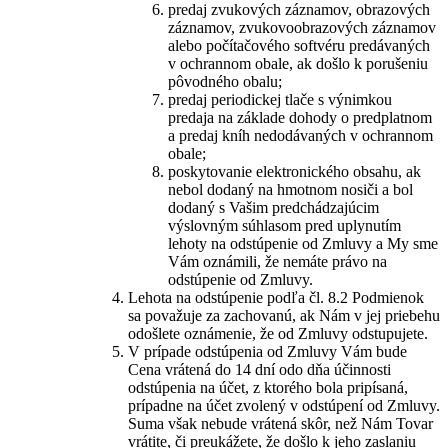
predaj zvukových záznamov, obrazových
záznamov, zvukovoobrazových záznamov
alebo počítačového softvéru predávaných
v ochrannom obale, ak došlo k porušeniu
pôvodného obalu;
predaj periodickej tlače s výnimkou
predaja na základe dohody o predplatnom
a predaj kníh nedodávaných v ochrannom
obale;
poskytovanie elektronického obsahu, ak
nebol dodaný na hmotnom nosiči a bol
dodaný s Vašim predchádzajúcim
výslovným súhlasom pred uplynutím
lehoty na odstúpenie od Zmluvy a My sme
Vám oznámili, že nemáte právo na
odstúpenie od Zmluvy.
Lehota na odstúpenie podľa čl. 8.2 Podmienok
sa považuje za zachovanú, ak Nám v jej priebehu
odošlete oznámenie, že od Zmluvy odstupujete.
V prípade odstúpenia od Zmluvy Vám bude
Cena vrátená do 14 dní odo dňa účinnosti
odstúpenia na účet, z ktorého bola pripísaná,
prípadne na účet zvolený v odstúpení od Zmluvy.
Suma však nebude vrátená skôr, než Nám Tovar
vrátite, či preukážete, že došlo k jeho zaslaniu