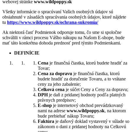
webovej stránke
www.wildpoppy.sk
Všetky informácie o spracúvaní Vašich osobných údajov sú
obsiahnuté v zásadách spracúvania osobných údajov, ktoré nájdete
tu
https://www.wildpoppy.sk/ochrana-sukromia/
Ak niektorá časť Podmienok odporuje tomu, čo sme si spoločne
schválili v rámci procesu Vášho nákupu na Našom E-shope, bude
mať táto konkrétna dohoda prednosť pred týmito Podmienkami.
DEFINÍCIE
Cena
je finančná čiastka, ktorú budete hradiť za
Tovar;
Cena za dopravu
je finančná čiastka, ktorú
budete hradiť za doručenie Tovaru, a to vrátane
ceny za jeho zabalenie;
Celková cena
je súčet Ceny a Ceny za dopravu;
DPH
je daň z pridanej hodnoty podľa platných
právnych predpisov;
E-shop
je internetový obchod prevádzkovaný
nami na adrese
www.wildpoppy.sk
, na ktorom
bude prebiehať nákup Tovaru;
Faktúra
je daňový doklad vystavený v súlade so
zákonom o dani z pridanej hodnoty na Celkovú
cenu;