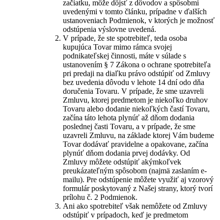
začiatku, môže dôjsť z dôvodov a spôsobmi
uvedenými v tomto článku, prípadne v ďalších
ustanoveniach Podmienok, v ktorých je možnosť
odstúpenia výslovne uvedená.
V prípade, že ste spotrebiteľ, teda osoba
kupujúca Tovar mimo rámca svojej
podnikateľskej činnosti, máte v súlade s
ustanovením § 7 Zákona o ochrane spotrebiteľa
pri predaji na diaľku právo odstúpiť od Zmluvy
bez uvedenia dôvodu v lehote 14 dní odo dňa
doručenia Tovaru. V prípade, že sme uzavreli
Zmluvu, ktorej predmetom je niekoľko druhov
Tovaru alebo dodanie niekoľkých častí Tovaru,
začína táto lehota plynúť až dňom dodania
poslednej časti Tovaru, a v prípade, že sme
uzavreli Zmluvu, na základe ktorej Vám budeme
Tovar dodávať pravidelne a opakovane, začína
plynúť dňom dodania prvej dodávky. Od
Zmluvy môžete odstúpiť akýmkoľvek
preukázateľným spôsobom (najmä zaslaním e-
mailu). Pre odstúpenie môžete využiť aj vzorový
formulár poskytovaný z Našej strany, ktorý tvorí
prílohu č. 2 Podmienok.
Ani ako spotrebiteľ však nemôžete od Zmluvy
odstúpiť v prípadoch, keď je predmetom