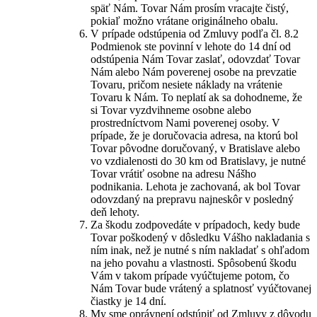
späť Nám. Tovar Nám prosím vracajte čistý,
pokiaľ možno vrátane originálneho obalu.
V prípade odstúpenia od Zmluvy podľa čl. 8.2
Podmienok ste povinní v lehote do 14 dní od
odstúpenia Nám Tovar zaslať, odovzdať Tovar
Nám alebo Nám poverenej osobe na prevzatie
Tovaru, pričom nesiete náklady na vrátenie
Tovaru k Nám. To neplatí ak sa dohodneme, že
si Tovar vyzdvihneme osobne alebo
prostredníctvom Nami poverenej osoby. V
prípade, že je doručovacia adresa, na ktorú bol
Tovar pôvodne doručovaný, v Bratislave alebo
vo vzdialenosti do 30 km od Bratislavy, je nutné
Tovar vrátiť osobne na adresu Nášho
podnikania. Lehota je zachovaná, ak bol Tovar
odovzdaný na prepravu najneskôr v posledný
deň lehoty.
Za škodu zodpovedáte v prípadoch, kedy bude
Tovar poškodený v dôsledku Vášho nakladania s
ním inak, než je nutné s ním nakladať s ohľadom
na jeho povahu a vlastnosti. Spôsobenú škodu
Vám v takom prípade vyúčtujeme potom, čo
Nám Tovar bude vrátený a splatnosť vyúčtovanej
čiastky je 14 dní.
My sme oprávnení odstúpiť od Zmluvy z dôvodu