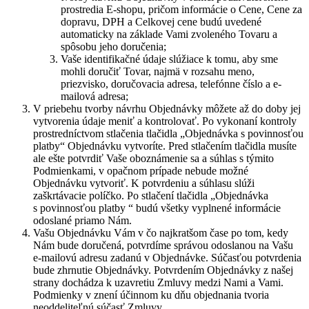
prostredia E-shopu, pričom informácie o Cene, Cene za
dopravu, DPH a Celkovej cene budú uvedené
automaticky na základe Vami zvoleného Tovaru a
spôsobu jeho doručenia;
Vaše identifikačné údaje slúžiace k tomu, aby sme
mohli doručiť Tovar, najmä v rozsahu meno,
priezvisko, doručovacia adresa, telefónne číslo a e-
mailová adresa;
V priebehu tvorby návrhu Objednávky môžete až do doby jej
vytvorenia údaje meniť a kontrolovať. Po vykonaní kontroly
prostredníctvom stlačenia tlačidla „Objednávka s povinnosťou
platby“ Objednávku vytvoríte. Pred stlačením tlačidla musíte
ale ešte potvrdiť Vaše oboznámenie sa a súhlas s týmito
Podmienkami, v opačnom prípade nebude možné
Objednávku vytvoriť. K potvrdeniu a súhlasu slúži
zaškrtávacie políčko. Po stlačení tlačidla „Objednávka
s povinnosťou platby “ budú všetky vyplnené informácie
odoslané priamo Nám.
Vašu Objednávku Vám v čo najkratšom čase po tom, kedy
Nám bude doručená, potvrdíme správou odoslanou na Vašu
e-mailovú adresu zadanú v Objednávke. Súčasťou potvrdenia
bude zhrnutie Objednávky. Potvrdením Objednávky z našej
strany dochádza k uzavretiu Zmluvy medzi Nami a Vami.
Podmienky v znení účinnom ku dňu objednania tvoria
neoddeliteľnú súčasť Zmluvy.