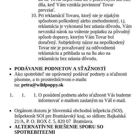
dňa, keď Vám vznikla povinnosť Tovar
prevziať.
Pri reklamácií Tovaru, ktorý nie je nijakým
spôsobom poškodený alebo znehodnotený, t.j.
reklamácia je vykonaná bez udania dôvodu, Vám
nevzniká nárok na vrátenie poplatku za pôvodný
spôsob dopravy, ktorým Vám Tovar bol
doručený. Subjektívny názor na nepoškodený
Tovar nie je považovaný za odôvodnenú
reklamáciu a prihliada sa na ňu ako na
reklamáciu bez udania dôvodu.
PODÁVANIE PODNETOV A SŤAŽNOSTÍ
Ako spotrebiteľ ste oprávnený podávať podnety a sťažnosti
písomne, a to prostredníctvom e-mailu
na:
petra@wildpoppy.sk
O posúdení podnetu alebo sťažnosti Vás budeme
informovať e-mailom zaslaným na Váš e-mail.
Orgánom dozoru je Slovenská obchodná inšpekcia
(SOI)
,
Inšpektorát SOI pre Bratislavský kraj, so sídlom: Bajkalská
21/A, P. O. BOX č. 5, 820 07 Bratislava.
ALTERNATÍVNE RIEŠENIE SPORU SO
SPOTREBITEĽMI