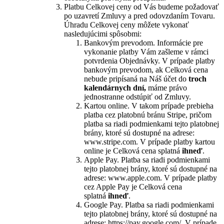
Platbu Celkovej ceny od Vás budeme požadovať
po uzavretí Zmluvy a pred odovzdaním Tovaru.
Úhradu Celkovej ceny môžete vykonať
nasledujúcimi spôsobmi:
Bankovým prevodom. Informácie pre
vykonanie platby Vám zašleme v rámci
potvrdenia Objednávky. V prípade platby
bankovým prevodom, ak Celková cena
nebude pripísaná na Náš účet do
troch
kalendárnych dní,
máme právo
jednostranne odstúpiť od Zmluvy.
Kartou online. V takom prípade prebieha
platba cez platobnú bránu Stripe, pričom
platba sa riadi podmienkami tejto platobnej
brány, ktoré sú dostupné na adrese:
www.stripe.com. V prípade platby kartou
online je Celková cena splatná
ihneď
.
Apple Pay. Platba sa riadi podmienkami
tejto platobnej brány, ktoré sú dostupné na
adrese: www.apple.com. V prípade platby
cez Apple Pay je Celková cena
splatná
ihneď
.
Google Pay. Platba sa riadi podmienkami
tejto platobnej brány, ktoré sú dostupné na
adrese: https://pay.google.com/. V prípade