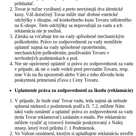
prihliadať.
Tovar je ručne vyrábaný a preto neexistujú dva identické
kusy. Váš doručený Tovar môže mať drobné estetické
odchýlky v dizajne, od konkrétneho kusu Tovaru odfoteného
na E-shope. Tieto odchýlky sa nepovažujú za vadu a ich
reklamácia nie je možná.
Záruka sa vzťahuje len na vady spôsobené mechanickým
poškodením. Právo zo zodpovednosti za vady nemôžete
uplatniť najmä na vady spôsobené opotrebením,
mechanickým poškodením, používaním Tovaru v
nevhodných podmienkach a pod.
Nie ste oprávnený uplatniť si právo zo zodpovednosti za vadu
v prípade, ak ste o vade vedeli pred prevzatím Tovaru, resp.
sme Vás na ňu upozornili alebo Vám z toho dôvodu bola
poskytnutá primeraná zľava z Ceny Tovaru.
Uplatnenie práva zo zodpovednosti za škodu (reklamácie)
V prípade, že bude mať Tovar vadu, teda najmä ak nebude
splnená niektorá z podmienok podľa čl. 7.2, môžete Nám
takú vadu oznámiť a uplatniť práva zo zodpovednosti za vady
(teda Tovar reklamovať) zaslaním e-mailu. Pre reklamáciu
môžete využiť aj vzorový formulár poskytovaný z Našej
strany, ktorý tvorí prílohu č. 1 Podmienok.
Vo Vašom oznámení, ktorým si uplatňujete reklamáciu uveďte