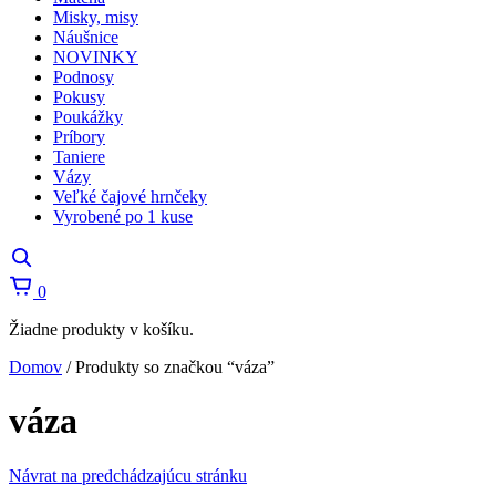
Misky, misy
Náušnice
NOVINKY
Podnosy
Pokusy
Poukážky
Príbory
Taniere
Vázy
Veľké čajové hrnčeky
Vyrobené po 1 kuse
Košík
0
Žiadne produkty v košíku.
Domov
/
Produkty so značkou “váza”
váza
Návrat na predchádzajúcu stránku