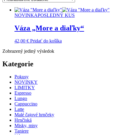
NOVINKA
POSLEDNÝ KUS
Váza „More a diaľky“
42,00
€
Pridať do košíka
Zobrazený jediný výsledok
Kategorie
Pokusy
NOVINKY
LIMITKY
Espresso
Lungo
Cappuccino
Latte
Malé čajové hrnčeky
Hrnčiská
Misky, misy
Taniere