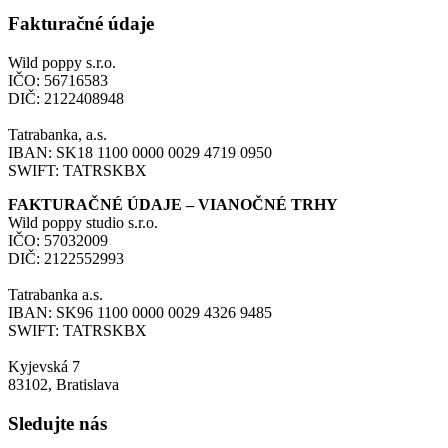
Fakturačné údaje
Wild poppy s.r.o.
IČO: 56716583
DIČ: 2122408948
Tatrabanka, a.s.
IBAN: SK18 1100 0000 0029 4719 0950
SWIFT: TATRSKBX
FAKTURAČNÉ ÚDAJE – VIANOČNÉ TRHY
Wild poppy studio s.r.o.
IČO: 57032009
DIČ: 2122552993
Tatrabanka a.s.
IBAN: SK96 1100 0000 0029 4326 9485
SWIFT: TATRSKBX
Kyjevská 7
83102, Bratislava
Sledujte nás