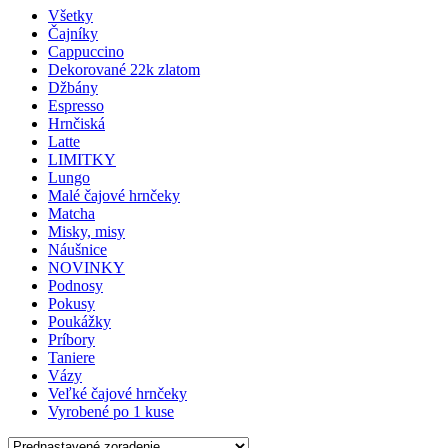
Všetky
Čajníky
Cappuccino
Dekorované 22k zlatom
Džbány
Espresso
Hrnčiská
Latte
LIMITKY
Lungo
Malé čajové hrnčeky
Matcha
Misky, misy
Náušnice
NOVINKY
Podnosy
Pokusy
Poukážky
Príbory
Taniere
Vázy
Veľké čajové hrnčeky
Vyrobené po 1 kuse