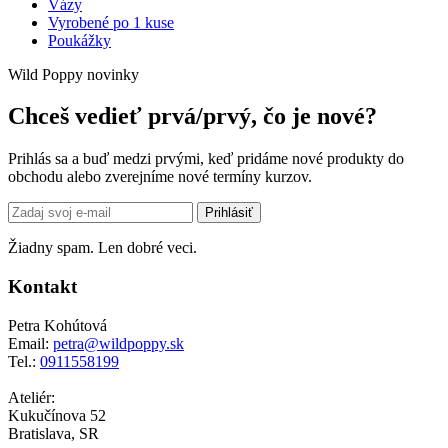
Vázy
Vyrobené po 1 kuse
Poukážky
Wild Poppy novinky
Chceš vedieť prvá/prvý, čo je nové?
Prihlás sa a buď medzi prvými, keď pridáme nové produkty do
obchodu alebo zverejníme nové termíny kurzov.
Email
Prihlásiť
address
Žiadny spam. Len dobré veci.
Kontakt
Petra Kohútová
Email:
petra@wildpoppy.sk
Tel.:
0911558199
Ateliér:
Kukučínova 52
Bratislava, SR