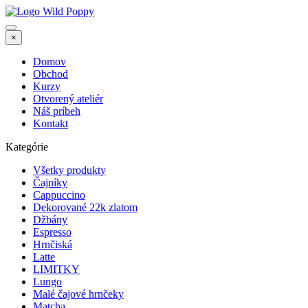
×
Domov
Obchod
Kurzy
Otvorený ateliér
Náš príbeh
Kontakt
Kategórie
Všetky produkty
Čajníky
Cappuccino
Dekorované 22k zlatom
Džbány
Espresso
Hrnčiská
Latte
LIMITKY
Lungo
Malé čajové hrnčeky
Matcha